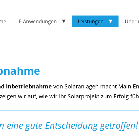
me
E-Anwendungen
Leistungen
Über 
ebnahme
nd
Inbetriebnahme
von Solaranlagen
macht Main En
igen wir auf, wie wir Ihr Solarprojekt
zum Erfolg füh
 eine gute Entscheidung getroffen!