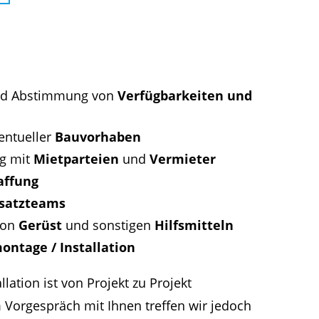
nd Abstimmung von
Verfügbarkeiten und
ntueller
Bauvorhaben
g mit
Mietparteien
und
Vermieter
affung
nsatzteams
von
Gerüst
und sonstigen
Hilfsmitteln
ontage / Installation
llation ist von Projekt zu Projekt
m Vorgespräch mit Ihnen treffen wir jedoch